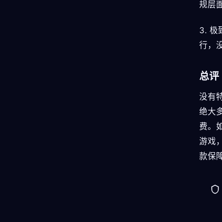
规层面
3.
行，
总评
没有
绝大
费。如
游戏
款保