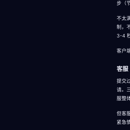
步（
不太满
制，不
3-4 
客户端
客服
提交过
请。
服整
但客
紧急情