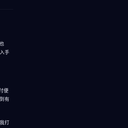
点也
入手
月付便
到有
我打