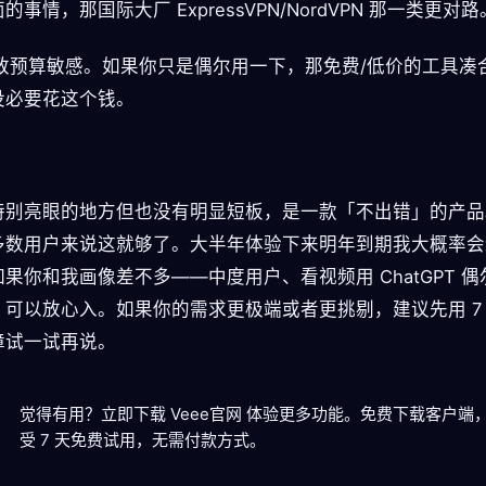
的事情，那国际大厂 ExpressVPN/NordVPN 那一类更对路
 极致预算敏感。如果你只是偶尔用一下，那免费/低价的工具凑
没必要花这个钱。
特别亮眼的地方但也没有明显短板，是一款「不出错」的产品
多数用户来说这就够了。大半年体验下来明年到期我大概率会
果你和我画像差不多——中度用户、看视频用 ChatGPT 
，可以放心入。如果你的需求更极端或者更挑剔，建议先用 7
障试一试再说。
觉得有用？立即下载 Veee官网 体验更多功能。
免费下载客户端
受 7 天免费试用，无需付款方式。