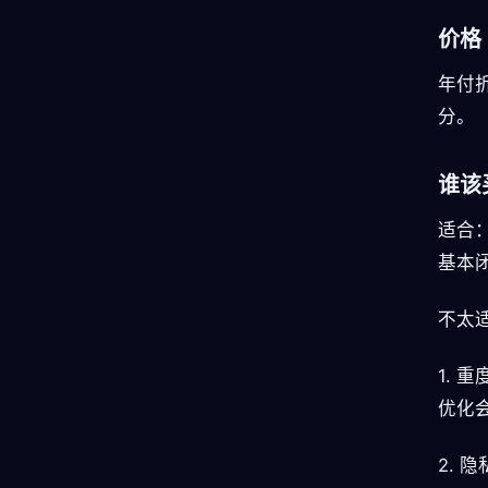
价格
年付
分。
谁该
适合：
基本
不太
1.
优化
2.