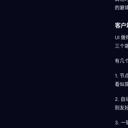
的窘境
客户
UI 
三个
有几
1.
看似简
2.
别友
3.