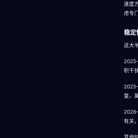
速度
虑专
稳定
这大
202
积干扰
202
复。
202
有关
其他