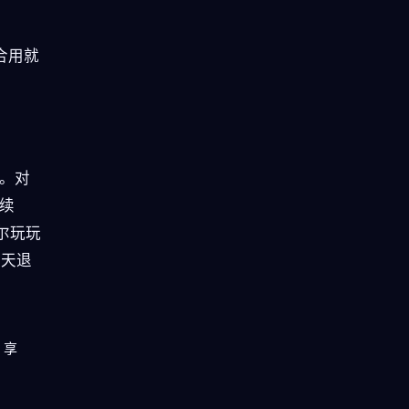
。
合用就
。对
续
偶尔玩玩
 天退
，享