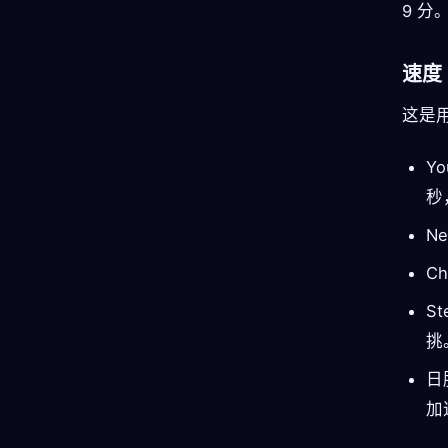
9 分
速度
这是
Y
秒
N
C
S
挑
日
加