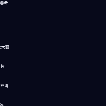
需要考
业大面
马恢
络环境
连」