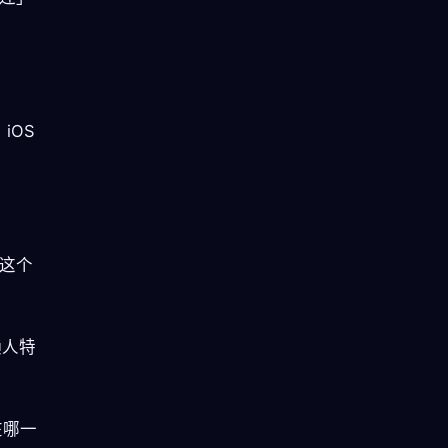
iOS
。这个
懒人特
在哪一