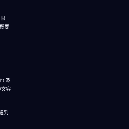
的限
大概要
t 邀
中文客
遇到