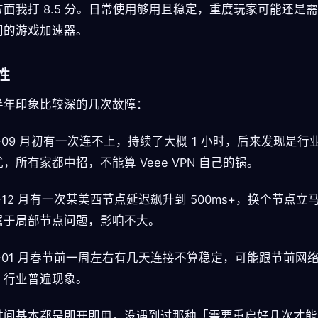
方面我打 8.5 分。日常使用够用且稳定，重度玩家可能还是
门的游戏加速器。
性
半年印象比较深的几次故障：
5-09 月初有一次连不上，持续了大概 1 小时，后来发现是行
，所有家都中招，不能算 Veee VPN 自己的锅。
5-12 月有一次某美西节点延迟飙升到 500ms+，换个节点立
属于局部节点问题，影响不大。
6-01 月春节前一周左右有几天连接不算稳定，可能跟节前网
，行业普遍现象。
时间基本都是即开即用，没遇到过那种「需要重启好几次才能