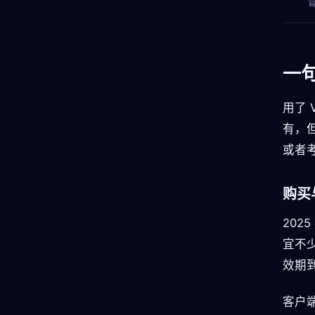
一
用了 
有，
或者
购买
202
宜不
效期到 
客户