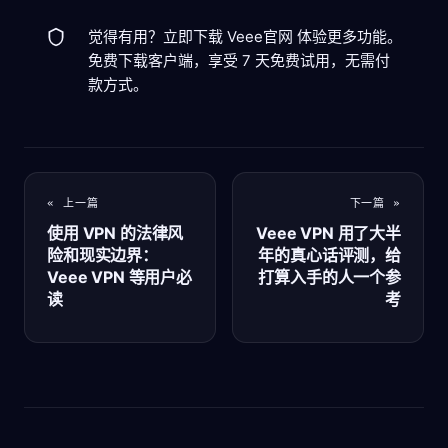
觉得有用？立即下载 Veee官网 体验更多功能。
免费下载客户端
，享受 7 天免费试用，无需付
款方式。
« 上一篇
下一篇 »
使用 VPN 的法律风
Veee VPN 用了大半
险和现实边界：
年的真心话评测，给
Veee VPN 等用户必
打算入手的人一个参
读
考