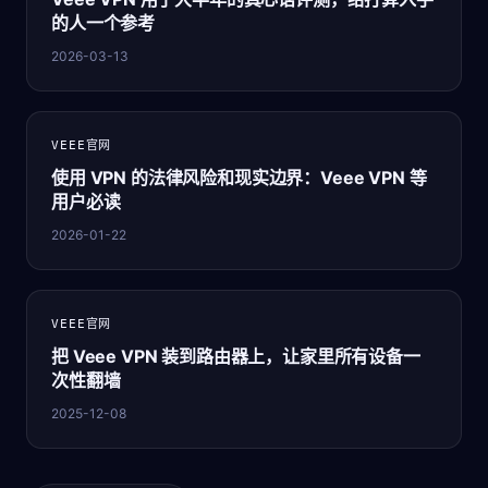
的人一个参考
2026-03-13
VEEE官网
使用 VPN 的法律风险和现实边界：Veee VPN 等
用户必读
2026-01-22
VEEE官网
把 Veee VPN 装到路由器上，让家里所有设备一
次性翻墙
2025-12-08