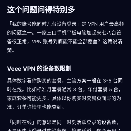
这个问题问得特别多
「我的账号能同时几台设备登录」是 VPN 用户最高频
的问题之一。一家三口手机平板电脑加起来七八台设
备很正常，VPN 账号到底能不能全部覆盖？这篇说清
楚。
Veee VPN 的设备数限制
具体数字看你购买的套餐，主流方案一般在 3-5 台同
时在线。比如标准月套餐通常 3 台，年付套餐 5 台，
家庭套餐可能更多。具体以你购买时套餐页面写的为
准，订单详情里也能查到。
「同时在线」的意思是同一时刻活跃登录的设备数，