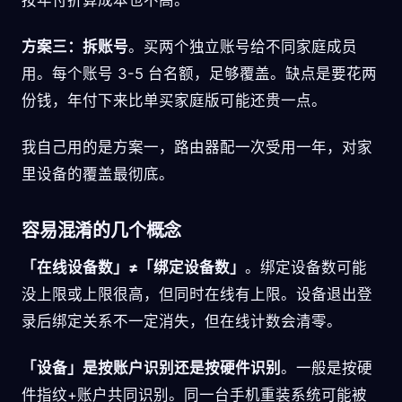
按年付折算成本也不高。
方案三：拆账号
。买两个独立账号给不同家庭成员
用。每个账号 3-5 台名额，足够覆盖。缺点是要花两
份钱，年付下来比单买家庭版可能还贵一点。
我自己用的是方案一，路由器配一次受用一年，对家
里设备的覆盖最彻底。
容易混淆的几个概念
「在线设备数」≠「绑定设备数」
。绑定设备数可能
没上限或上限很高，但同时在线有上限。设备退出登
录后绑定关系不一定消失，但在线计数会清零。
「设备」是按账户识别还是按硬件识别
。一般是按硬
件指纹+账户共同识别。同一台手机重装系统可能被