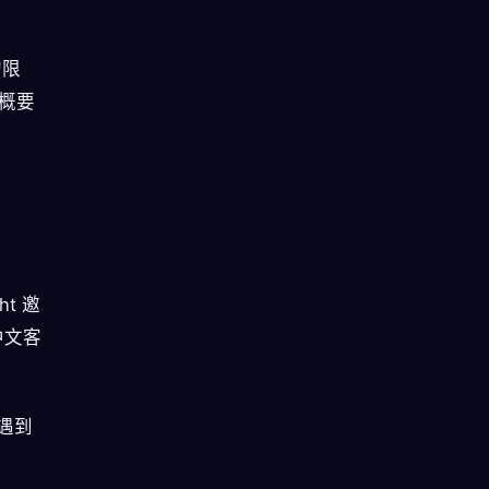
的限
大概要
t 邀
中文客
遇到