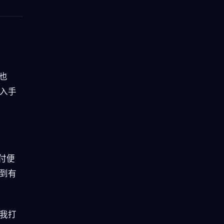
点也
入手
月付便
到有
我打