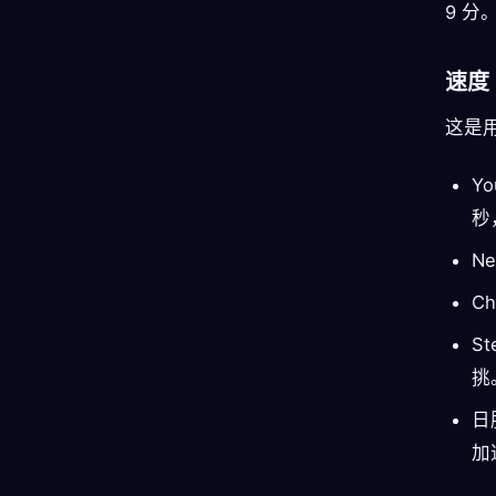
9 分
速度
这是
Y
秒
N
C
S
挑
日
加