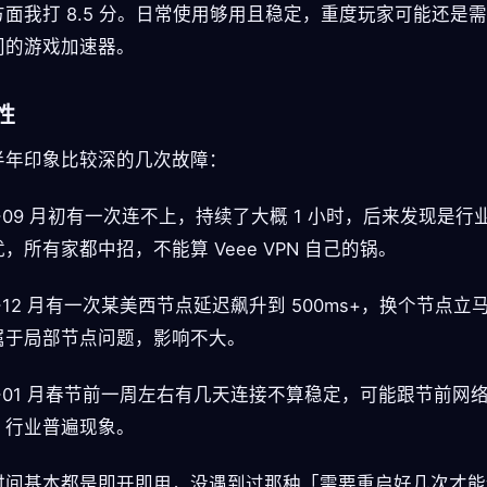
方面我打 8.5 分。日常使用够用且稳定，重度玩家可能还是
门的游戏加速器。
性
半年印象比较深的几次故障：
5-09 月初有一次连不上，持续了大概 1 小时，后来发现是行
，所有家都中招，不能算 Veee VPN 自己的锅。
5-12 月有一次某美西节点延迟飙升到 500ms+，换个节点立
属于局部节点问题，影响不大。
6-01 月春节前一周左右有几天连接不算稳定，可能跟节前网
，行业普遍现象。
时间基本都是即开即用，没遇到过那种「需要重启好几次才能