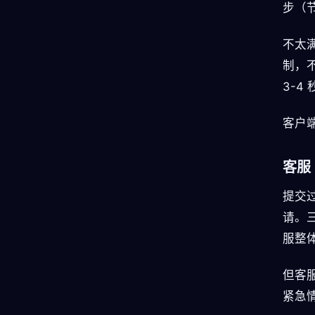
步（
不太满
制，不
3-4 
客户端
客服
提交过
请。
服整
但客
紧急情