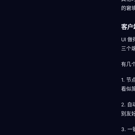
的窘境
客户
UI 
三个
有几
1.
看似简
2.
别友
3.