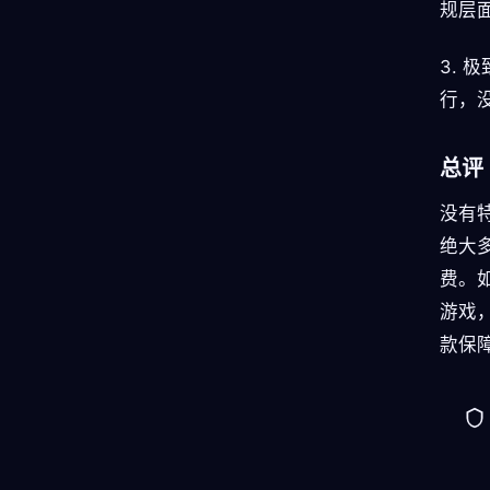
规层面
3.
行，
总评
没有
绝大
费。如
游戏
款保