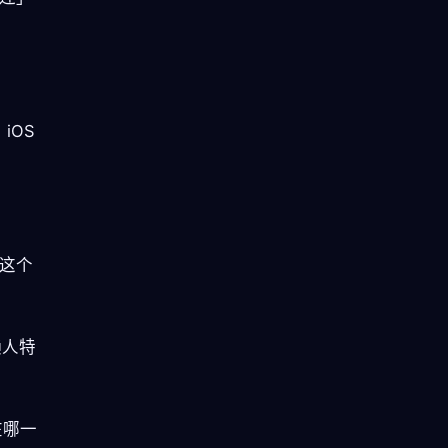
iOS
。这个
懒人特
在哪一