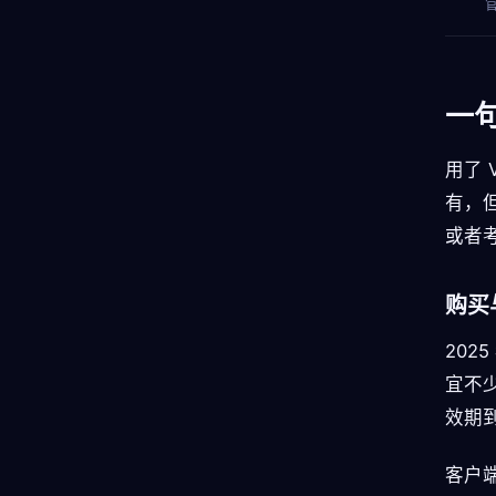
一
用了 
有，
或者
购买
202
宜不
效期到 
客户