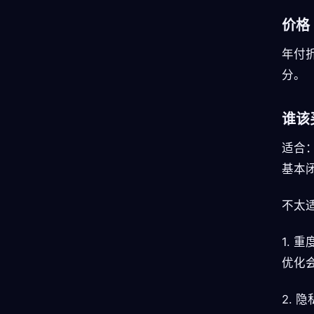
价格
年付
分。
谁该
适合：
基本
不太
1.
优化
2.