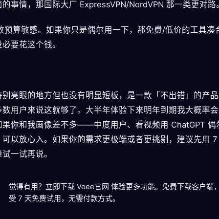
的事情，那国际大厂 ExpressVPN/NordVPN 那一类更对路
 极致预算敏感。如果你只是偶尔用一下，那免费/低价的工具凑
没必要花这个钱。
特别亮眼的地方但也没有明显短板，是一款「不出错」的产品
多数用户来说这就够了。大半年体验下来明年到期我大概率会
果你和我画像差不多——中度用户、看视频用 ChatGPT 
，可以放心入。如果你的需求更极端或者更挑剔，建议先用 7
障试一试再说。
觉得有用？立即下载 Veee官网 体验更多功能。
免费下载客户端
受 7 天免费试用，无需付款方式。