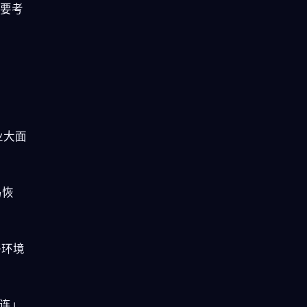
需要考
业大面
马恢
络环境
连」