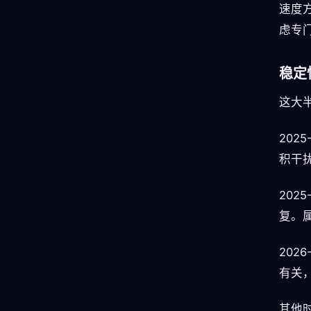
速度
虑专
稳定
这大
202
积干扰
202
复。
202
有关
其他