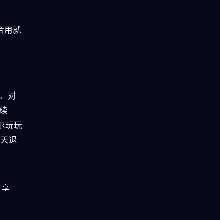
。
合用就
。对
续
偶尔玩玩
 天退
，享